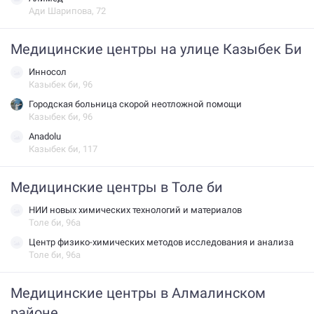
Ади Шарипова, 72
Медицинские центры на улице Казыбек Би
Инносол
Казыбек би, 96
Городская больница скорой неотложной помощи
Казыбек би, 96
Anadolu
Казыбек би, 117
Медицинские центры в Толе би
НИИ новых химических технологий и материалов
Толе би, 96а
Центр физико-химических методов исследования и анализа
Толе би, 96а
Медицинские центры в Алмалинском
районе