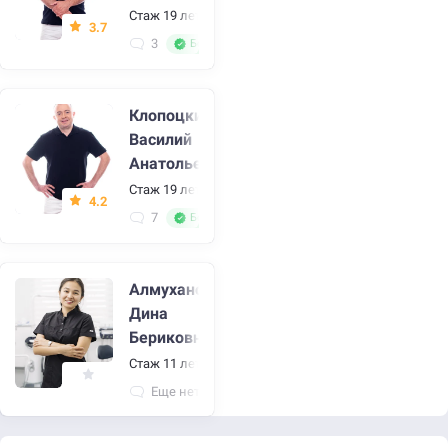
Стаж 19 лет
•
Стоматолог, стоматолог-ортопед
3.7
3
Большой стаж
Клопоцкий
Василий
Анатольевич
Стаж 19 лет
•
Имплантолог, стоматолог-хирург
4.2
7
Большой стаж
Алмуханова
Дина
Бериковна
Стаж 11 лет
•
Имплантолог, стоматолог, стоматолог
Еще нет отзывов