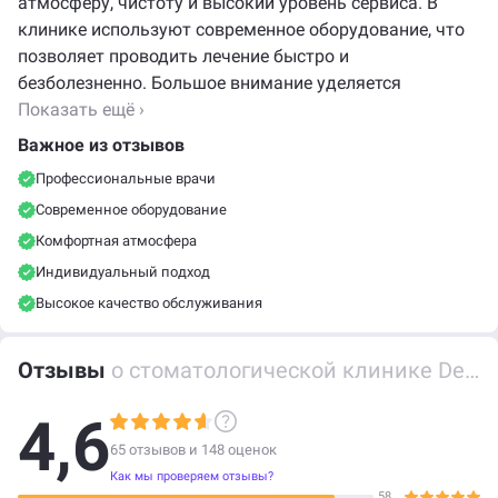
атмосферу, чистоту и высокий уровень сервиса. В
клинике используют современное оборудование, что
позволяет проводить лечение быстро и
безболезненно. Большое внимание уделяется
индивидуальному подходу к каждому, а достижения
Показать ещё ›
врачей помогают сохранять улыбки красивыми и
Важное из отзывов
здоровыми. Здесь проводят лечение, протезирование,
Профессиональные врачи
имплантацию и профилактические процедуры, все
Современное оборудование
делается качественно и аккуратно, под заботливым
контролем. Пациенты довольны результатами и
Комфортная атмосфера
отмечают доброжелательное отношение всего
Индивидуальный подход
коллектива.
Высокое качество обслуживания
Отзывы
о стоматологической клинике Dental Practice (Дентал Практик) на улице Досмухамедова
4,6
65 отзывов и
148
оценок
Как мы проверяем отзывы?
58