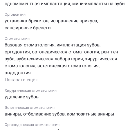
одномоментная имплантация
,
мини-импланты на зубы
• Новейшие технологии и оборудование.
Ортодонтия
В Dental Practice используется только новейшее
установка брекетов
,
исправление прикуса
,
стоматологическое оборудование (3D томограф
сапфировые брекеты
ведущего японского бренда Morita, немецкий
дентальный микроскоп СJ Optic, аппарат Vector, Air
Стоматология
базовая стоматология
,
имплантация зубов
,
Flow и многое другое).
ортодонтия
,
ортопедическая стоматология
,
рентген
• Зуботехническая лаборатория.
зуба
,
зуботехническая лаборатория
,
хирургическая
стоматология
,
эстетическая стоматология
,
Мы являемся партнерами лучшей зуботехнической
эндодонтия
лабораторией. Все ортопедические конструкции
Показать ещё ›
изготавливаются с учетом всех, даже минимальных
особенностей челюстей пациента.
Хирургическая стоматология
удаление зубов
• Высокий сервис.
Эстетическая стоматология
Центр Dental Practice ориентирована на пациентов. Все
виниры
,
отбеливание зубов
,
композитные виниры
наши действия направлены на то, чтобы пациенты
Ортопедическая стоматология
чувствовали себя максимально комфортно.