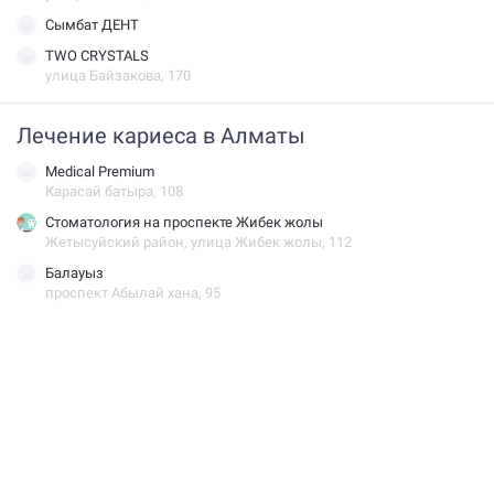
Сымбат ДЕНТ
TWO CRYSTALS
улица Байзакова, 170
Лечение кариеса в Алматы
Medical Premium
Карасай батыра, 108
Стоматология на проспекте Жибек жолы
Жетысуйский район, улица Жибек жолы, 112
Балауыз
проспект Абылай хана, 95