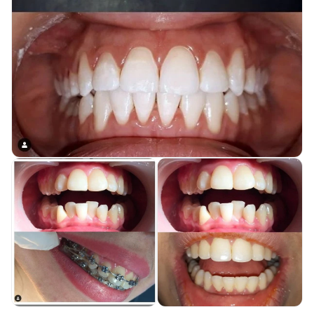
Терапевтический прием
Фторпрофилактика
3500 ₸
Установка временной пломбы
7000 ₸
Шинирование зуба
17 000 ₸
Герметизация фиссур
10 000 ₸
Установка стекловолоконного / металлического штифта / вкладки
7000 ₸
Инкрустация зуба драгоценным камнем
20 000 ₸
Американское отбеливание зубов системой «Beyond Polus»
98 000 ₸
Комплекс домашнего отбеливания зубов
52 000 ₸