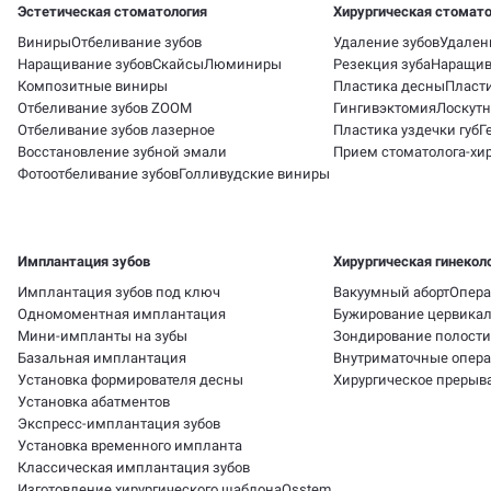
Эстетическая стоматология
Хирургическая стомато
Виниры
Отбеливание зубов
Удаление зубов
Удален
Наращивание зубов
Скайсы
Люминиры
Резекция зуба
Наращив
Композитные виниры
Пластика десны
Пласти
Отбеливание зубов ZOOM
Гингивэктомия
Лоскутн
Отбеливание зубов лазерное
Пластика уздечки губ
Г
Восстановление зубной эмали
Прием стоматолога-хир
Фотоотбеливание зубов
Голливудские виниры
Имплантация зубов
Хирургическая гинекол
Имплантация зубов под ключ
Вакуумный аборт
Опера
Одномоментная имплантация
Бужирование цервикал
Мини-импланты на зубы
Зондирование полости
Базальная имплантация
Внутриматочные опер
Установка формирователя десны
Хирургическое прерыв
Установка абатментов
Экспресс-имплантация зубов
Установка временного импланта
Классическая имплантация зубов
Изготовление хирургического шаблона
Osstem