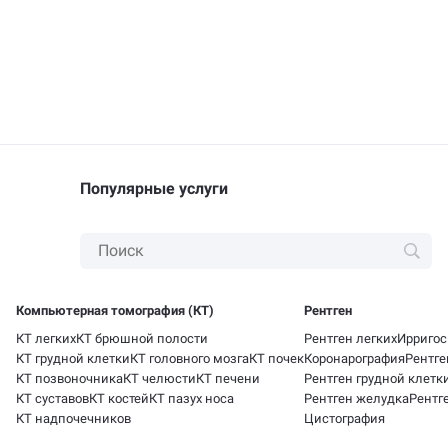
Популярные услуги
Компьютерная томография (КТ)
Рентген
КТ легких
КТ брюшной полости
Рентген легких
Ирригос
КТ грудной клетки
КТ головного мозга
КТ почек
Коронарография
Рентге
КТ позвоночника
КТ челюсти
КТ печени
Рентген грудной клетк
КТ суставов
КТ костей
КТ пазух носа
Рентген желудка
Рентг
КТ надпочечников
Цистография