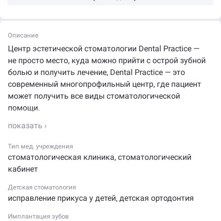
Описание
Центр эстетической стоматологии Dental Practice —
не просто место, куда можно прийти с острой зубной
болью и получить лечение, Dental Practice — это
современный многопрофильный центр, где пациент
может получить все виды стоматологической
помощи.
Наши преимущества:
• Высокий уровень профессионализма команды
Тип мед. учреждения
стоматологическая клиника
,
стоматологический
стоматологов.
кабинет
Комплексный подход к лечению с составлением
Детская стоматология
индивидуального плана для каждого пациента.
исправление прикуса у детей
,
детская ортодонтия
Лечащий врач курирует все этапы от первого
посещения и до результата.
Имплантация зубов