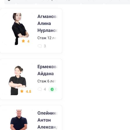
Агманова
Алина
Нурлановна
Стаж 12 лет
•
Ортодонт, стоматолог
4
3
Ермекова
Айдана
Стаж 6 лет
•
Стоматолог, стоматолог-терапевт
4
Отличный специалист
4.8
Олейников
Антон
Александрович