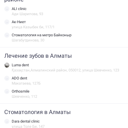
ALI clinic
Ади Шарипова, 93
Ак-Ниет
улица Казыбек би, 117/1
Стоматология на метро Байконыр
Шагабутдинова, 30
Лечение зубов в Алматы
Luma dent
Қазақстан,Алмалинский район, 050012, улица Шевченко, 123
ADO dent
Макатаева, 127Б
Orthosmile
Шевченко, 112
Стоматология в Алматы
Dara dental clinic
улица Толе Би, 147