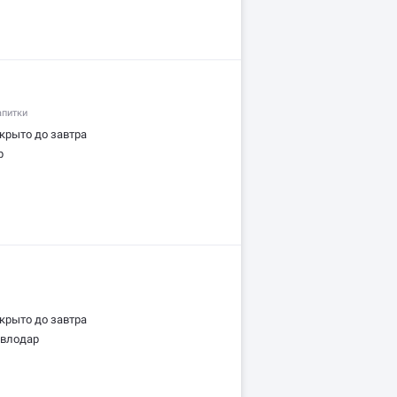
апитки
крыто до завтра
р
крыто до завтра
авлодар