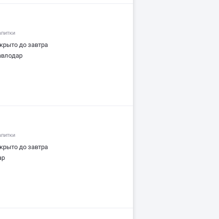
апитки
крыто до завтра
Павлодар
апитки
крыто до завтра
ар