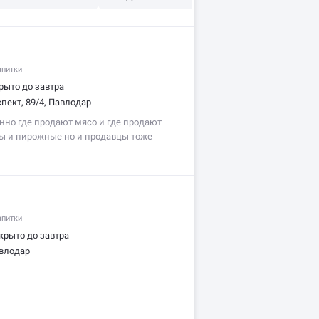
апитки
рыто до завтра
пект, 89/4, Павлодар
нно где продают мясо и где продают
ты и пирожные но и продавцы тоже
ую…
апитки
крыто до завтра
авлодар