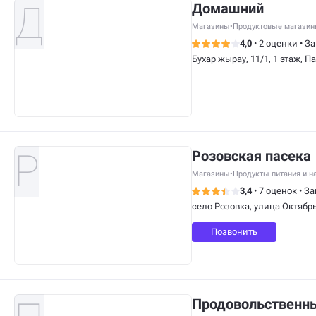
Домашний
Магазины
•
Продуктовые магази
4,0
•
2 оценки
•
За
Бухар жырау, 11/1, 1 этаж, П
Розовская пасека
Магазины
•
Продукты питания и н
3,4
•
7 оценок
•
За
село Розовка, улица Октябрь
Позвонить
Продовольственны