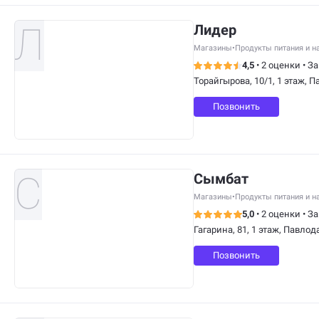
Лидер
Магазины
•
Продукты питания и н
4,5
•
2 оценки
•
За
Торайгырова, 10/1, 1 этаж, 
Позвонить
Сымбат
Магазины
•
Продукты питания и н
5,0
•
2 оценки
•
За
Гагарина, 81, 1 этаж, Павлод
Позвонить