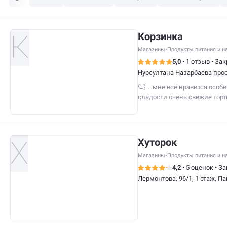
Корзинка
Магазины
•
Продукты питания и н
5,0
•
1 отзыв
•
Зак
Нурсултана Назарбаева прос
…мне всё нравится особе
сладости очень свежие тор
классные я вам всем совет
Хуторок
Магазины
•
Продукты питания и н
4,2
•
5 оценок
•
За
Лермонтова, 96/1, 1 этаж, П