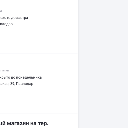
ны
крыто до завтра
авлодар
апитки
крыто до понедельника
ская, 39, Павлодар
й магазин на тер.