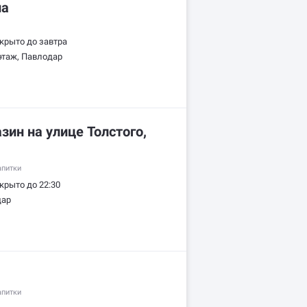
на
крыто до завтра
этаж, Павлодар
ин на улице Толстого,
апитки
крыто до 22:30
дар
апитки