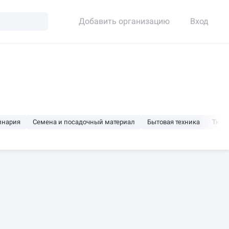
Добавить организацию
Вход
инария
Семена и посадочный материал
Бытовая техника
Ткан
Открыто сейчас
Будет открыто ещё 2 часа
С о