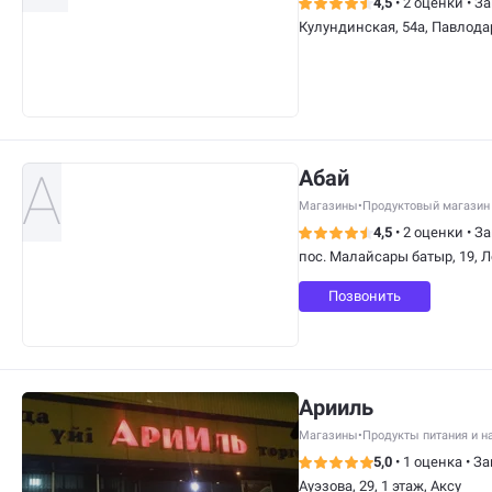
4,5
•
2 оценки
•
За
Кулундинская, 54а, Павлода
Абай
Магазины
•
Продуктовый магазин
4,5
•
2 оценки
•
За
пос. Малайсары батыр, 19, 
Позвонить
Арииль
Магазины
•
Продукты питания и н
5,0
•
1 оценка
•
За
Ауэзова, 29, 1 этаж, Аксу