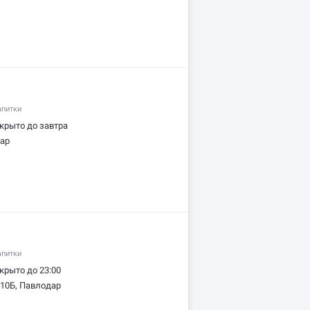
апитки
крыто до завтра
дар
апитки
крыто до 23:00
 10Б, Павлодар