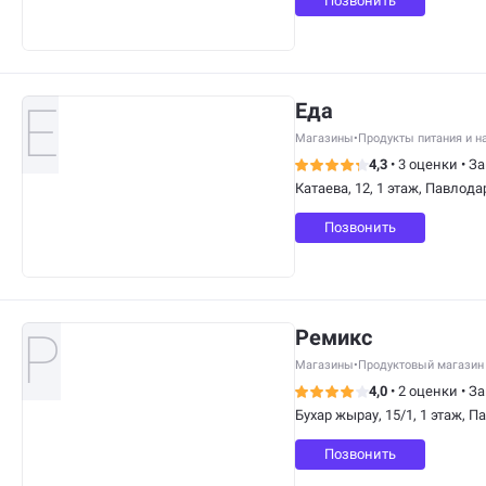
Позвонить
Еда
Магазины
•
Продукты питания и н
4,3
•
3 оценки
•
За
Катаева, 12, 1 этаж, Павлода
Позвонить
Ремикс
Магазины
•
Продуктовый магазин
4,0
•
2 оценки
•
За
Бухар жырау, 15/1, 1 этаж, П
Позвонить