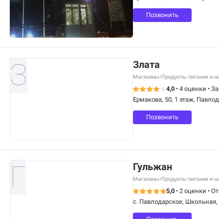
Позвонить
Злата
Магазины
•
Продукты питания и н
4,0
•
4 оценки
•
За
Ермакова, 50, 1 этаж, Павло
Позвонить
Гульжан
Магазины
•
Продукты питания и н
5,0
•
2 оценки
•
От
с. Павлодарское, Школьная,