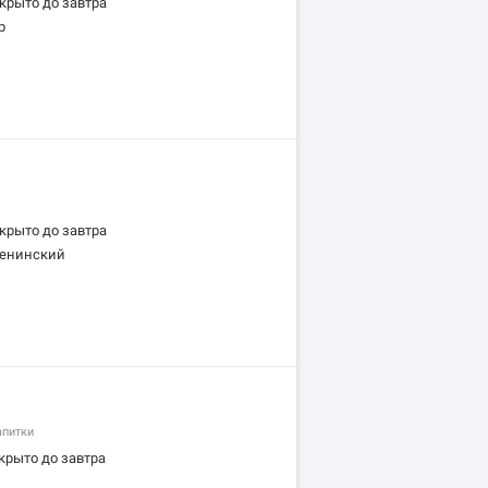
крыто до завтра
р
крыто до завтра
Ленинский
апитки
крыто до завтра