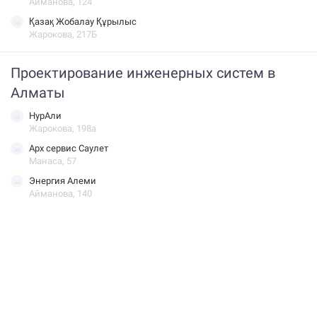
Айманова, 124
Қазақ Жобалау Құрылыс
Жарокова, 217Б
Проектирование инженерных систем в
Алматы
НурАли
Жарокова, 198а
Арх сервис Саулет
Манаса, 57
Энергия Алеми
Айманова, 140