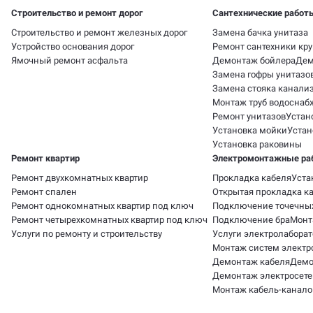
Строительство и ремонт дорог
Сантехнические работ
Строительство и ремонт железных дорог
Замена бачка унитаза
Устройство основания дорог
Ремонт сантехники кру
Ямочный ремонт асфальта
Демонтаж бойлера
Дем
Замена гофры унитазо
Замена стояка канали
Монтаж труб водоснаб
Ремонт унитазов
Устан
Установка мойки
Устан
Установка раковины
Ремонт квартир
Электромонтажные ра
Ремонт двухкомнатных квартир
Прокладка кабеля
Уста
Ремонт спален
Открытая прокладка к
Ремонт однокомнатных квартир под ключ
Подключение точечны
Ремонт четырехкомнатных квартир под ключ
Подключение бра
Монт
Услуги по ремонту и строительству
Услуги электролабора
Монтаж систем элект
Демонтаж кабеля
Демо
Демонтаж электросете
Монтаж кабель-канало