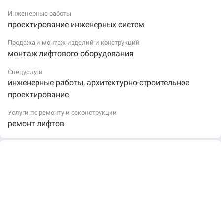
Алматы, улица Ауэзова, 163А (ближайшая станция
метро — Алатау). Узнать интересующую информацию
Инженерные работы
можно по телефону +7 (708) 964-16-87 или на сайте
проектирование инженерных систем
liftcomplex.kz.
Продажа и монтаж изделий и конструкций
монтаж лифтового оборудования
Спецуслуги
инженерные работы
,
архитектурно-строительное
проектирование
Услуги по ремонту и реконструкции
ремонт лифтов