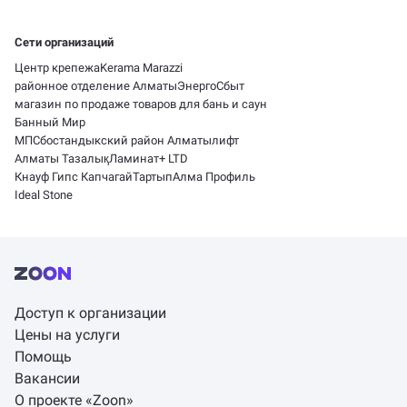
Сети организаций
Центр крепежа
Kerama Marazzi
районное отделение АлматыЭнергоСбыт
магазин по продаже товаров для бань и саун
Банный Мир
МПС
бостандыкский район Алматылифт
Алматы Тазалық
Ламинат+ LTD
Кнауф Гипс Капчагай
Тартып
Алма Профиль
Ideal Stone
Доступ к организации
Цены на услуги
Помощь
Вакансии
О проекте «Zoon»