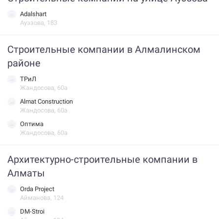
Adalshart
Ауэзова, 183
Строительные компании в Алмалинском
районе
ТРиЛ
Жандосова, 60а
Almat Construction
Жандосова, 60а
Оптима
Жандосова, 60а
Архитектурно-строительные компании в
Алматы
Orda Project
Айманова, 124
DM-Stroi